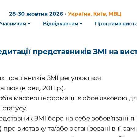
28-30 жовтня 2026
•
Україна, Київ, МВЦ
Учасникам
Відвідувачам
Програма вист
дитації представників ЗМІ на вис
ших працівників ЗМІ регулюється
ію» (в ред. 2011 р.).
обів масової інформації є обов’язковою дл
 статусу.
едставник ЗМІ бере на себе зобов’язання р
 про виставку та/або організовані в її рам