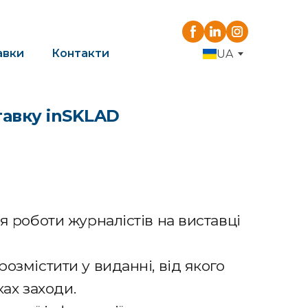
авки
Контакти
UA
тавку inSKLAD
я роботи журналістів на виставці
озмістити у виданні, від якого
ках заходи.