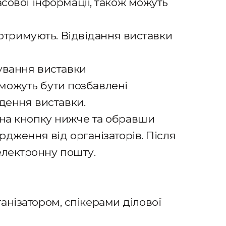
сової інформації, також можуть
 отримують. Відвідання виставки
дування виставки
 можуть бути позбавлені
едення виставки.
 на кнопку нижче та обравши
рдження від організаторів. Після
електронну пошту.
ганізатором, спікерами ділової