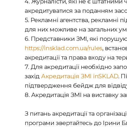
4. Журналісти, які не є штатними
акредитуватися за поданням засо
5. Рекламні агентства, рекламні 
для них можливе на загальних ум
6. Представники ЗМІ, які порушую
https://insklad.com.ua/rules
, встан
акредитації та права входу на те
7. Для акредитації необхідно за
захід
Акредитація ЗМІ inSKLAD
. 
підтвердження бейдж для відвід
8. Акредитація ЗМІ на виставку зак
З питань акредитації та організац
програми звертайтесь до Ірини Б