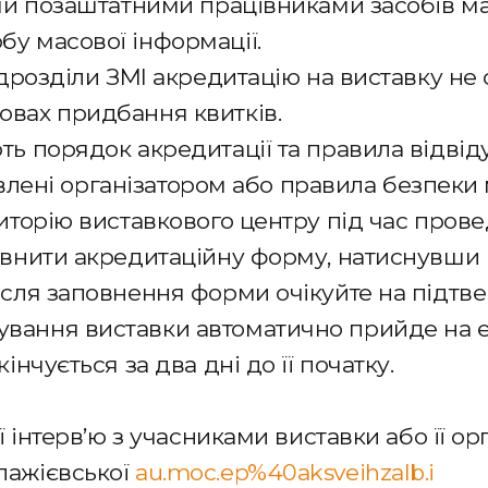
 чи позаштатними працівниками засобів ма
бу масової інформації.
підрозділи ЗМІ акредитацію на виставку не
овах придбання квитків.
ть порядок акредитації та правила відві
овлені організатором або правила безпеки
риторію виставкового центру під час пров
повнити акредитаційну форму, натиснувши
Після заповнення форми очікуйте на підтве
ування виставки автоматично прийде на 
інчується за два дні до її початку.
ії інтерв’ю з учасниками виставки або її ор
лажієвської
au.moc.ep%40aksveihzalb.i