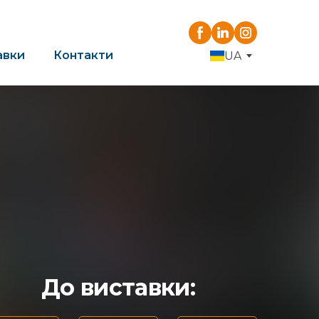
авки
Контакти
UA
До виставки: