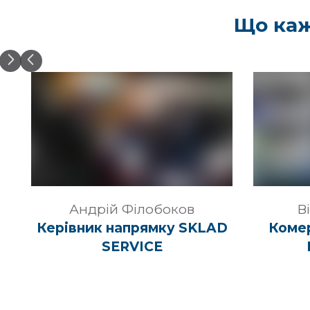
Що каж
Андрій Філобоков
В
Керівник напрямку SKLAD
Коме
SERVICE