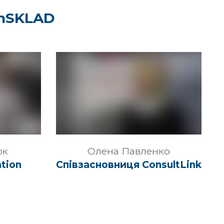
inSKLAD
ок
Олена Павленко
tion
Співзасновниця ConsultLink