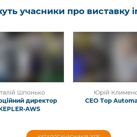
уть учасники про виставку 
італій Шпонько
Юрій Климен
рційний директор
CEO Top Automa
KEPLER-AWS
КАТАЛОГ УЧАСНИКІВ 2025