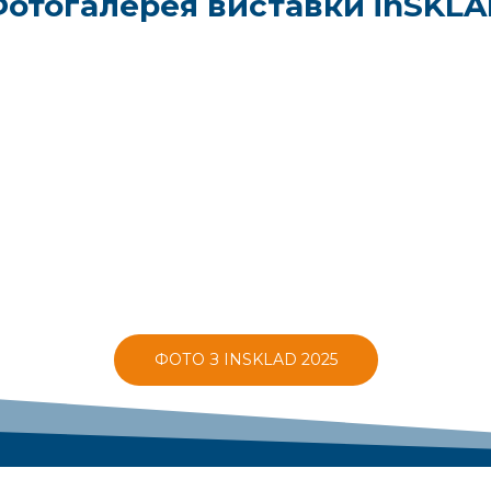
отогалерея виставки inSKL
ФОТО З INSKLAD 2025