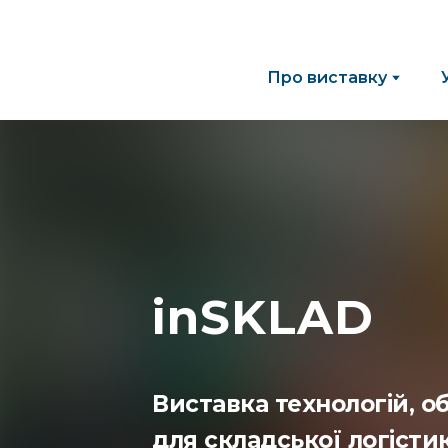
Про виставку
inSKLAD
Виставка технологій, о
для складської логісти